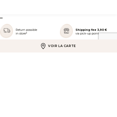
–
Return possible
Shipping fee 3,90 €
in store*
via pick-up point
VOIR LA CARTE
Free standard delivery
Pay in installments
for orders over 39 € Incl. Tax
Pay in 3x or 4x
REJOIGNEZ NOTRE COMMUNAUTÉ
AIDE ET COMMANDES
LES SERVICES PEGGY SAGE
À PROPOS DE PEGGY SAGE