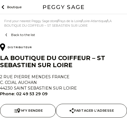
Skip
Boutique
to
content
Find your nearest Peggy Sage store
Pays de la Loire
Loire-Atlantique
LA
BOUTIQUE DU COIFFEUR – ST SEBASTIEN SUR LOIRE
Back to the list
DISTRIBUTEUR
LA BOUTIQUE DU COIFFEUR – ST
SEBASTIEN SUR LOIRE
2 RUE PIERRE MENDES FRANCE
C. CCIAL AUCHAN
44230 SAINT SEBASTIEN SUR LOIRE
Phone:
02 49 53 29 09
M'Y RENDRE
PARTAGER L'ADRESSE