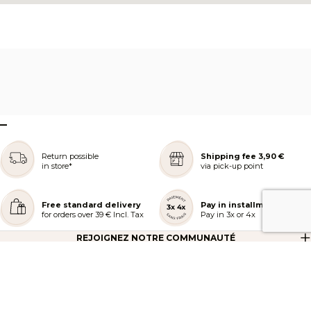
–
Return possible
Shipping fee 3,90 €
in store*
via pick-up point
Free standard delivery
Pay in installments
for orders over 39 € Incl. Tax
Pay in 3x or 4x
REJOIGNEZ NOTRE COMMUNAUTÉ
AIDE ET COMMANDES
LES SERVICES PEGGY SAGE
À PROPOS DE PEGGY SAGE