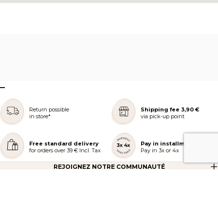
–
Return possible
Shipping fee 3,90 €
in store*
via pick-up point
Free standard delivery
Pay in installments
for orders over 39 € Incl. Tax
Pay in 3x or 4x
REJOIGNEZ NOTRE COMMUNAUTÉ
AIDE ET COMMANDES
LES SERVICES PEGGY SAGE
À PROPOS DE PEGGY SAGE