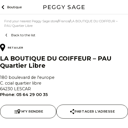
Skip
Boutique
to
content
Find your nearest Peggy Sage store
France
LA BOUTIQUE DU COIFFEUR –
PAU Quartier Libre
Back to the list
RETAILER
LA BOUTIQUE DU COIFFEUR – PAU
Quartier Libre
180 boulevard de l'europe
C. ccial quartier libre
64230 LESCAR
Phone:
05 64 29 00 35
M'Y RENDRE
PARTAGER L'ADRESSE