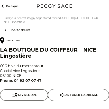
Skip
Boutique
to
content
Find your nearest Peggy Sage store
France
LA BOUTIQUE DU COIFFEUR –
NICE Lingostière
Back to the list
RETAILER
LA BOUTIQUE DU COIFFEUR – NICE
Lingostière
606 blvd du mercantour
C. ccial nice lingostiere
06200 NICE
Phone:
04 92 07 07 47
M'Y RENDRE
PARTAGER L'ADRESSE