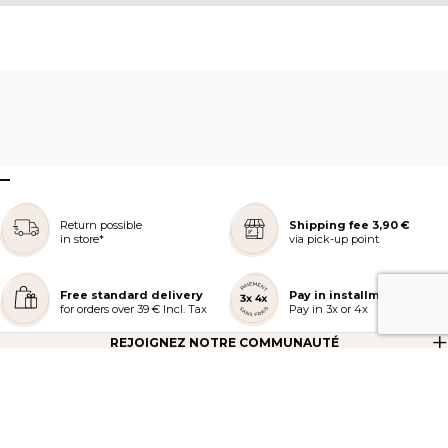
–
Return possible
Shipping fee 3,90 €
in store*
via pick-up point
Free standard delivery
Pay in installments
for orders over 39 € Incl. Tax
Pay in 3x or 4x
REJOIGNEZ NOTRE COMMUNAUTÉ
AIDE ET COMMANDES
LES SERVICES PEGGY SAGE
À PROPOS DE PEGGY SAGE