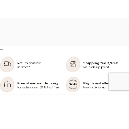
–
Return possible
Shipping fee 3,90 €
in store*
via pick-up point
Free standard delivery
Pay in installments
for orders over 39 € Incl. Tax
Pay in 3x or 4x
REJOIGNEZ NOTRE COMMUNAUTÉ
AIDE ET COMMANDES
LES SERVICES PEGGY SAGE
À PROPOS DE PEGGY SAGE