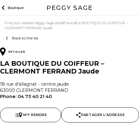
Skip
Boutique
to
content
Find your nearest Peggy Sage store
France
LA BOUTIQUE DU COIFFEUR –
CLERMONT FERRAND Jaude
Back to the list
RETAILER
LA BOUTIQUE DU COIFFEUR –
CLERMONT FERRAND Jaude
18 rue d'allagnat - centre jaude
63000 CLERMONT FERRAND
Phone:
04 73 40 21 40
M'Y RENDRE
PARTAGER L'ADRESSE