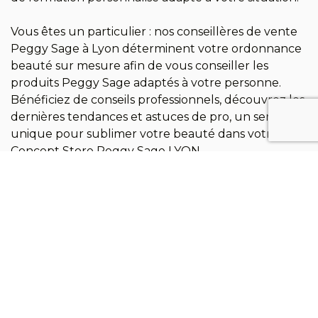
Vous êtes un particulier : nos conseillères de vente
Peggy Sage à Lyon déterminent votre ordonnance
beauté sur mesure afin de vous conseiller les
produits Peggy Sage adaptés à votre personne.
Bénéficiez de conseils professionnels, découvrez les
dernières tendances et astuces de pro, un service
unique pour sublimer votre beauté dans votre
Concept Store Peggy Sage LYON.
–
Return possible
Shipping fee 3,90 €
in store*
via pick-up point
Free standard delivery
Pay in installments
for orders over 39 € Incl. Tax
Pay in 3x or 4x