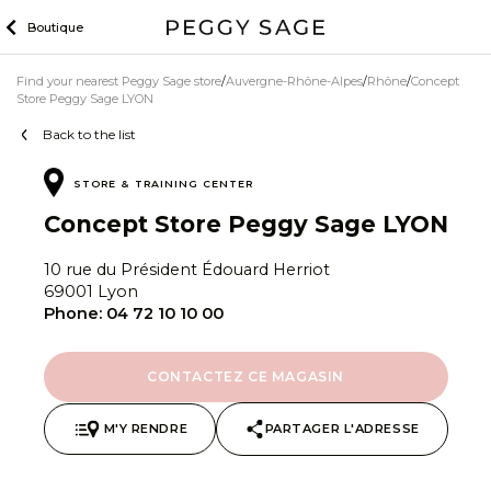
Skip
Boutique
to
content
Find your nearest Peggy Sage store
Auvergne-Rhône-Alpes
Rhône
Concept
Store Peggy Sage LYON
Back to the list
STORE
TRAINING CENTER
Concept Store Peggy Sage LYON
10 rue du Président Édouard Herriot
69001 Lyon
Phone:
04 72 10 10 00
CONTACTEZ CE MAGASIN
M'Y RENDRE
PARTAGER L'ADRESSE