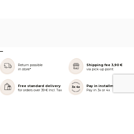
–
Return possible
Shipping fee 3,90 €
in store*
via pick-up point
Free standard delivery
Pay in installments
for orders over 39 € Incl. Tax
Pay in 3x or 4x
REJOIGNEZ NOTRE COMMUNAUTÉ
AIDE ET COMMANDES
LES SERVICES PEGGY SAGE
À PROPOS DE PEGGY SAGE