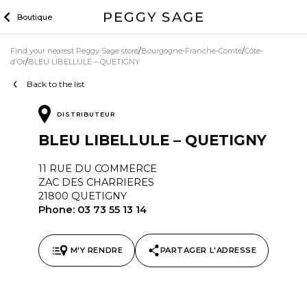
Skip
Boutique
to
content
Find your nearest Peggy Sage store
Bourgogne-Franche-Comté
Côte-
d'Or
BLEU LIBELLULE – QUETIGNY
Back to the list
DISTRIBUTEUR
BLEU LIBELLULE – QUETIGNY
11 RUE DU COMMERCE
ZAC DES CHARRIERES
21800 QUETIGNY
Phone:
03 73 55 13 14
M'Y RENDRE
PARTAGER L'ADRESSE